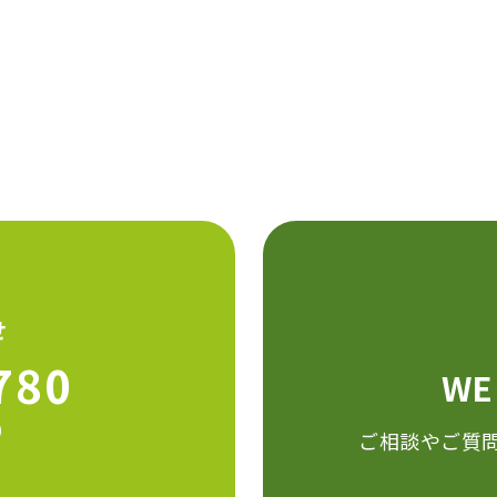
せ
780
W
0
ご相談やご質